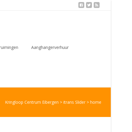
ruimingen
Aanghangerverhuur
Kringloop Centrum Eibergen
>
itrans Slider
>
home