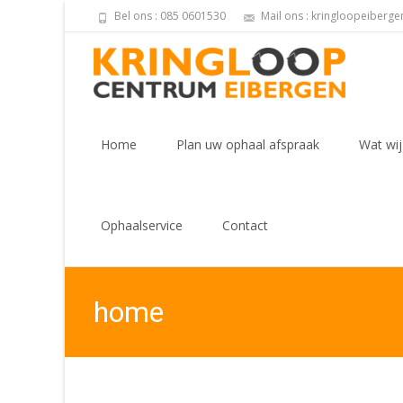
Bel ons : 085 0601530
Mail ons : kringloopeiberg
Skip
to
Home
Plan uw ophaal afspraak
Wat wij
content
Ophaalservice
Contact
home