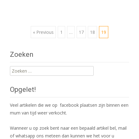
Posts
« Previous
1
…
17
18
19
navigation
Zoeken
Zoeken
naar:
Opgelet!
Veel artikelen die we op facebook plaatsen zijn binnen een
mum van tijd weer verkocht.
Wanneer u op zoek bent naar een bepaald artikel bel, mail
of whatsapp ons meteen dan kunnen we het voor u