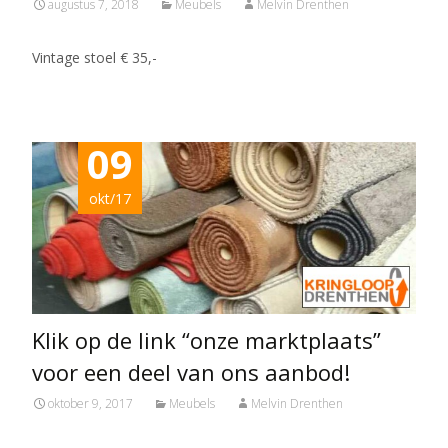
augustus 7, 2018
Meubels
Melvin Drenthen
Vintage stoel € 35,-
09
okt/17
Klik op de link “onze marktplaats”
voor een deel van ons aanbod!
oktober 9, 2017
Meubels
Melvin Drenthen