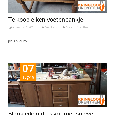
Te koop eiken voetenbankje
augustus 7, 2018
Meubels
Melvin Drenthen
prijs 5 euro
07
aug/18
Blank eiken dressoir met spiegel