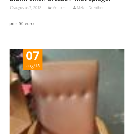
augustus 7, 2018
Meubels
Melvin Drenthen
prijs 50 euro
07
aug/18