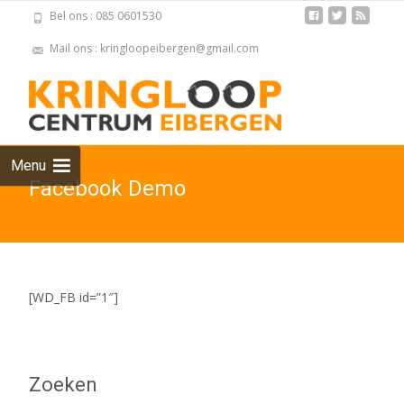
Bel ons : 085 0601530
Mail ons : kringloopeibergen@gmail.com
Skip
to
cont
Menu
Facebook Demo
[WD_FB id=”1″]
Zoeken