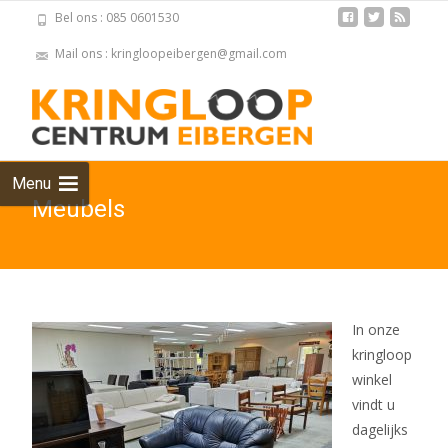
Bel ons : 085 0601530
Mail ons : kringloopeibergen@gmail.com
Skip
to
cont
Menu
Meubels
In onze
kringloop
winkel
vindt u
dagelijks