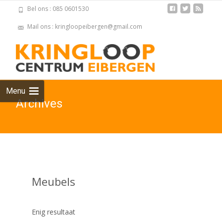
Bel ons : 085 0601530
Mail ons : kringloopeibergen@gmail.com
Skip
to
cont
Menu
Archives
Meubels
Enig resultaat