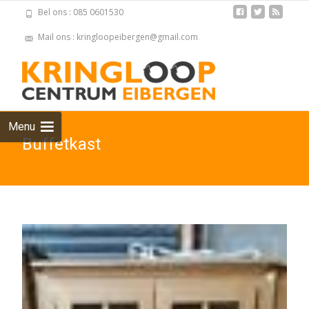
Bel ons : 085 0601530
Mail ons : kringloopeibergen@gmail.com
Skip
to
cont
Menu
Buffetkast