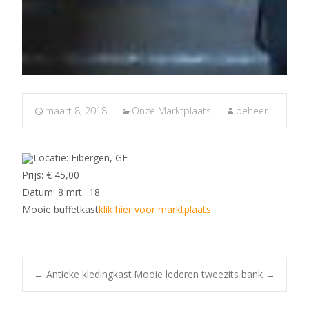
maart 8, 2018
Onze Marktplaats
beheer
Locatie: Eibergen, GE
Prijs: € 45,00
Datum: 8 mrt. '18
Mooie buffetkast
klik hier voor marktplaats
Post
←
Antieke kledingkast
Mooie lederen tweezits bank
→