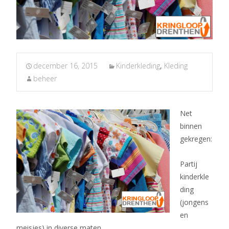
december 16, 2015
Kinderkleding
,
Kleding
beheer
Net
binnen
gekregen:
Partij
kinderkle
ding
(jongens
en
meisjes) in diverse maten.