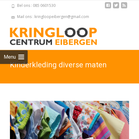
Bel ons : 085 0601530
Mail ons : kringloopeibergen@gmail.com
Skip
to
cont
Menu
Kinderkleding diverse maten