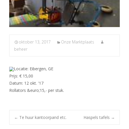
oktober 13, 2017
Onze Marktplaats
beheer
Locatie: Eibergen, GE
Prijs: € 15,00
Datum: 12 okt. '17
Rollators &euro;15,- per stuk.
Post
←
Te huur kantoorpand etc.
Haspels tafels
→