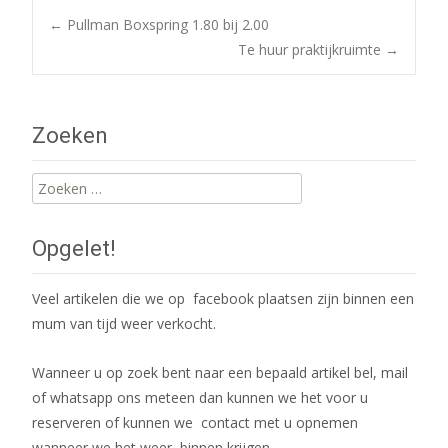
Post
←
Pullman Boxspring 1.80 bij 2.00
Te huur praktijkruimte
→
navigation
Zoeken
Zoeken
naar:
Opgelet!
Veel artikelen die we op facebook plaatsen zijn binnen een
mum van tijd weer verkocht.
Wanneer u op zoek bent naar een bepaald artikel bel, mail
of whatsapp ons meteen dan kunnen we het voor u
reserveren of kunnen we contact met u opnemen
wanneer we het weer binnen krijgen.