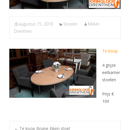
augustus 15, 2018
Stoelen
Melvin
Drenthen
Te koop
4 grijze
eetkamer
stoelen
Prijs €
100
←
Te koop Bruine Eiken stoel