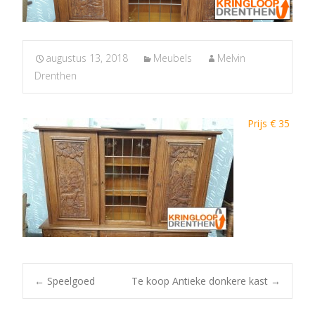
augustus 13, 2018
Meubels
Melvin
Drenthen
Prijs € 35
Post
←
Speelgoed
Te koop Antieke donkere kast
→