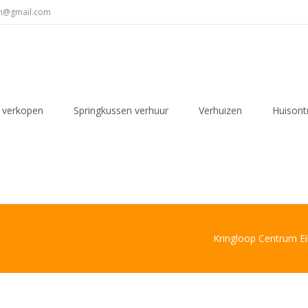
en@gmail.com
 verkopen
Springkussen verhuur
Verhuizen
Huisont
Kringloop Centrum E