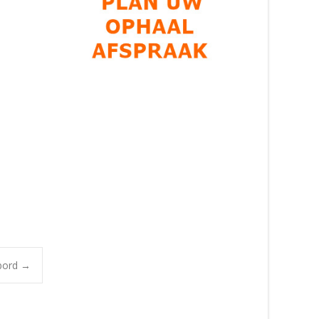
bord
→