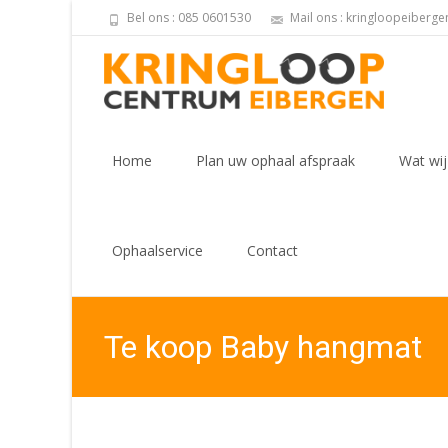
Bel ons : 085 0601530
Mail ons : kringloopeiberg
Skip
to
Home
Plan uw ophaal afspraak
Wat wij
content
Ophaalservice
Contact
Te koop Baby hangmat