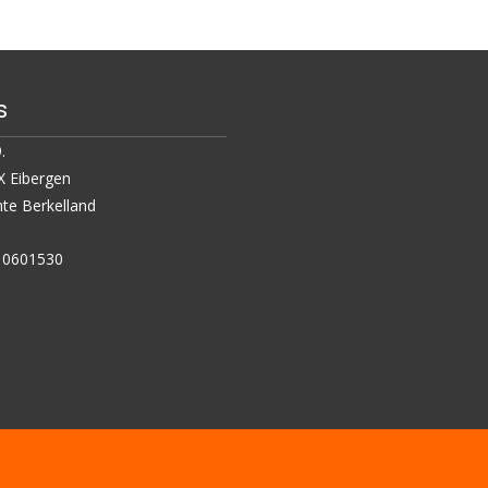
s
.
 Eibergen
e Berkelland
5 0601530