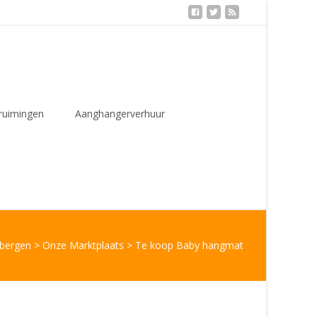
ruimingen
Aanghangerverhuur
ibergen
>
Onze Marktplaats
>
Te koop Baby hangmat