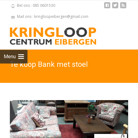
Bel ons : 085 0601530
Mail ons : kringloopeibergen@gmail.com
Skip
to
cont
Menu
Te koop Bank met stoel