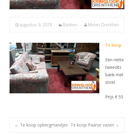
augustus 9, 2018
Banken
Melvin Drenthen
Te koop
Een nette
tweezits
bank met
stoel.
Prijs € 55
Post
←
Te koop opbergmandjes
Te koop Paarse vazen
→