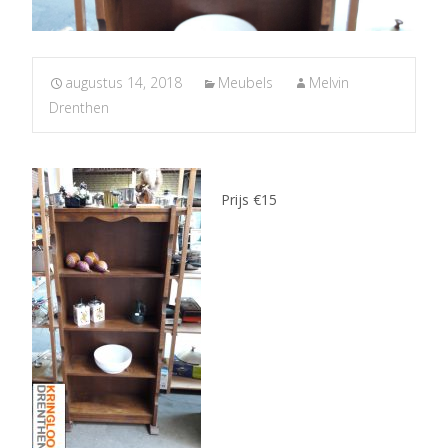
augustus 14, 2018
Meubels
Melvin
Drenthen
Prijs €15