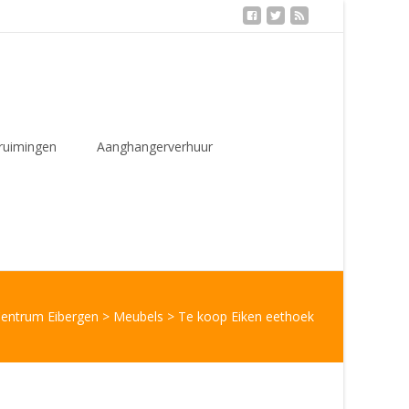
ruimingen
Aanghangerverhuur
Centrum Eibergen
>
Meubels
>
Te koop Eiken eethoek