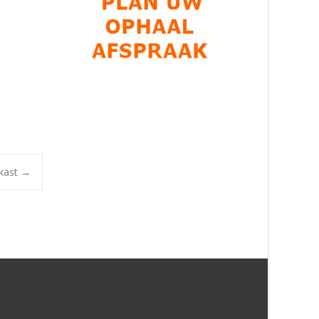
kast
→