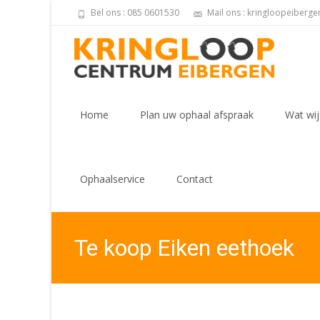
Bel ons : 085 0601530
Mail ons : kringloopeiberg
Skip
to
Home
Plan uw ophaal afspraak
Wat wij
content
Ophaalservice
Contact
Te koop Eiken eethoek