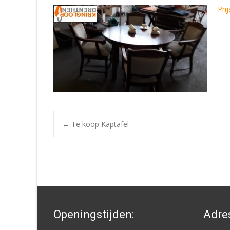
Prij
Post
←
Te koop Kaptafel
navigation
Openingstijden:
Adre