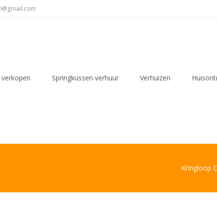
en@gmail.com
 verkopen
Springkussen verhuur
Verhuizen
Huisont
Kringloop 