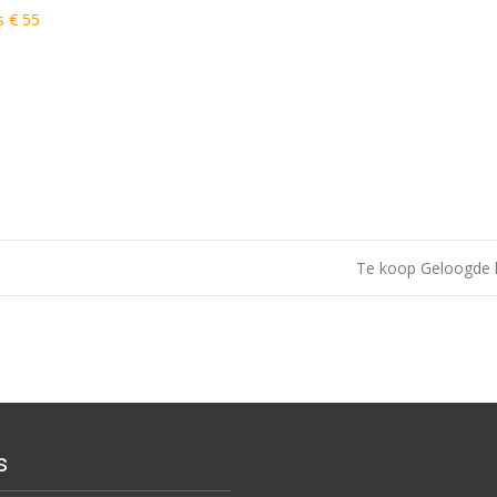
s € 55
Te koop Geloogde 
s