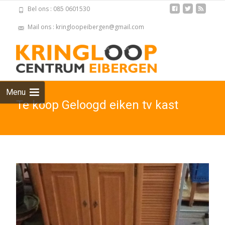
Bel ons : 085 0601530
Mail ons : kringloopeibergen@gmail.com
Skip
to
cont
Menu
Te koop Geloogd eiken tv kast