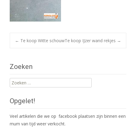
Post
←
Te koop Witte schouw
Te koop IJzer wand rekjes
→
navigation
Zoeken
Zoeken
naar:
Opgelet!
Veel artikelen die we op facebook plaatsen zijn binnen een
mum van tijd weer verkocht.