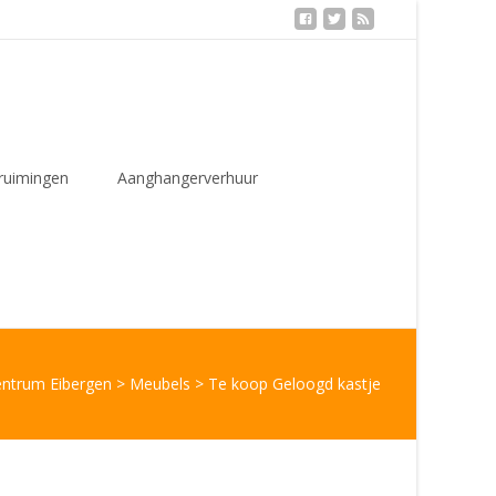
ruimingen
Aanghangerverhuur
entrum Eibergen
>
Meubels
>
Te koop Geloogd kastje