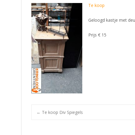
Te koop
Geloogd kastje met deur
Prijs € 15
Post
←
Te koop Div Spiegels