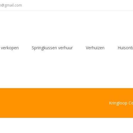
en@gmail.com
 verkopen
Springkussen verhuur
Verhuizen
Huisont
Kringloop C