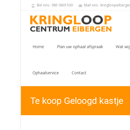
Bel ons : 085 0601530
Mail ons : kringloopeiberg
Skip
to
Home
Plan uw ophaal afspraak
Wat wij
content
Ophaalservice
Contact
Te koop Geloogd kastje