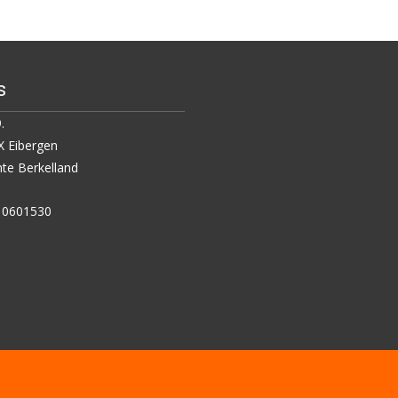
s
.
 Eibergen
e Berkelland
5 0601530