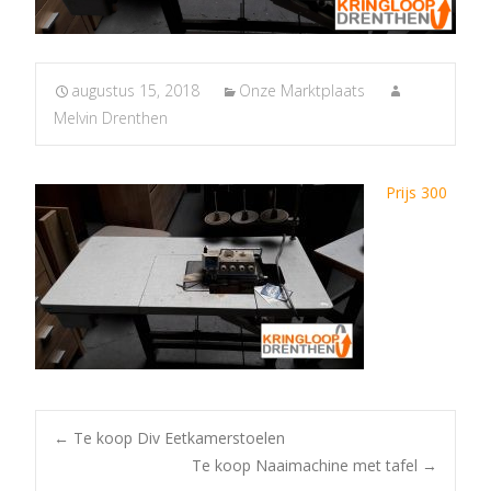
augustus 15, 2018
Onze Marktplaats
Melvin Drenthen
Prijs 300
Post
←
Te koop Div Eetkamerstoelen
Te koop Naaimachine met tafel
→