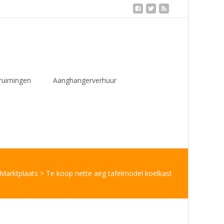
ruimingen
Aanghangerverhuur
Marktplaats
>
Te koop nette aeg tafelmodel koelkast