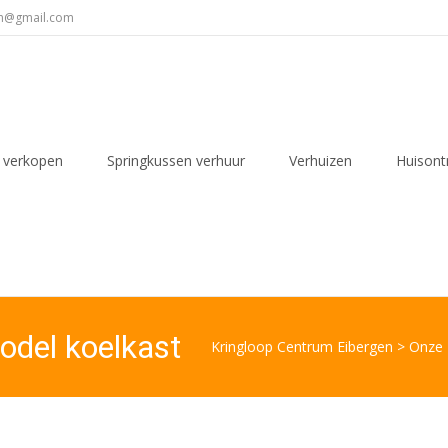
en@gmail.com
 verkopen
Springkussen verhuur
Verhuizen
Huisont
odel koelkast
Kringloop Centrum Eibergen
>
Onze 