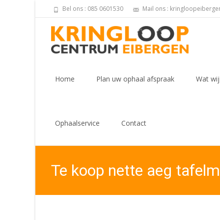
Bel ons : 085 0601530
Mail ons : kringloopeiberg
Skip
to
Home
Plan uw ophaal afspraak
Wat wij
content
Ophaalservice
Contact
Te koop nette aeg tafelm