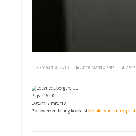
maart 8, 2018
Onze Marktplaats
behe
Locatie: Eibergen, GE
Prijs: € 65,00
Datum: 8 mrt. '18
Goedwerkende aeg koelkast.
klik hier voor marktplaat