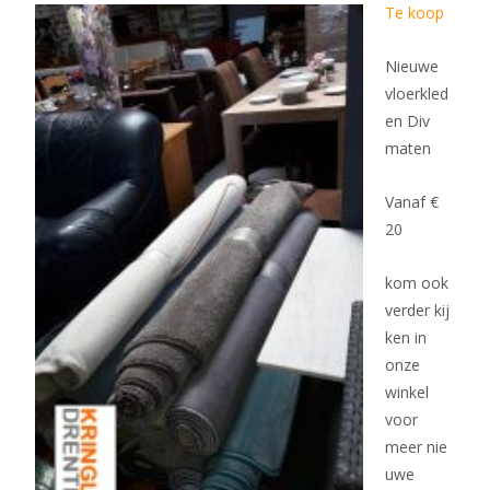
Te koop
Nieuwe
vloerkled
en Div
maten
Vanaf €
20
kom ook
verder kij
ken in
onze
winkel
voor
meer nie
uwe