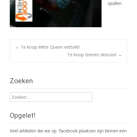
spullen.
Post
←
Te koop Witte Queen eettafel
Te koop Grenen dressior
→
navigation
Zoeken
Zoeken
naar:
Opgelet!
Veel artikelen die we op facebook plaatsen zijn binnen een