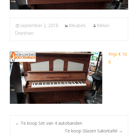
september 2, 2018
Meubels
Melvin
Drenthen
Prijs € 10
0
Post
←
Te koop Set van 4 autobanden
Te koop Glazen Salontafel
→