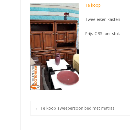
Te koop
Twee eiken kasten
Prijs € 35 per stuk
Post
←
Te koop Tweepersoon bed met matras