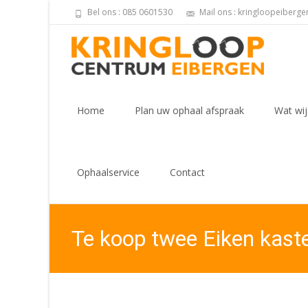
Bel ons : 085 0601530
Mail ons : kringloopeiberg
Skip
to
Home
Plan uw ophaal afspraak
Wat wij
content
Ophaalservice
Contact
Te koop twee Eiken kast