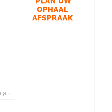
beige
→