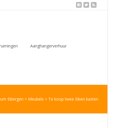
ruimingen
Aanghangerverhuur
rum Eibergen
>
Meubels
>
Te koop twee Eiken kasten