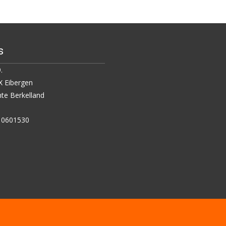
s
.
 Eibergen
e Berkelland
5 0601530