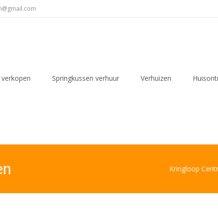
en@gmail.com
 verkopen
Springkussen verhuur
Verhuizen
Huisont
en
Kringloop Cent