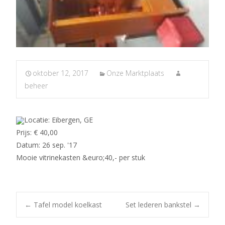
oktober 12, 2017
Onze Marktplaats
beheer
Locatie: Eibergen, GE
Prijs: € 40,00
Datum: 26 sep. '17
Mooie vitrinekasten &euro;40,- per stuk
Post
←
Tafel model koelkast
Set lederen bankstel
→