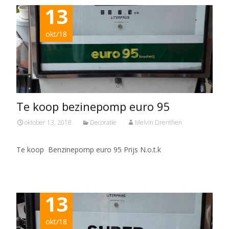
13
okt/18
Te koop bezinepomp euro 95
oktober 13, 2018
Decoratie
Melvin Drenthen
Te koop Benzinepomp euro 95 Prijs N.o.t.k
13
okt/18