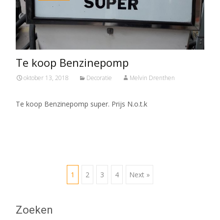
Te koop Benzinepomp
oktober 13, 2018
Decoratie
Melvin Drenthen
Te koop Benzinepomp super. Prijs N.o.t.k
Posts
1
2
3
4
Next »
navigation
Zoeken