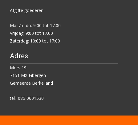
Afgifte goederen:
Ma t/m do: 9:00 tot 17:00
Vrijdag: 9:00 tot 17.00
Zaterdag: 10:00 tot 17:00
Adres
Mors 19.
7151 MX Eibergen
Gemeente Berkelland
tel.: 085 0601530
Copyright © Kringloop Centrum Eibergen
Powered by IDEA-ONLINE EIBERGEN
, theme:
templatesnext