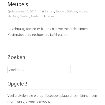
Meubels
december 15, 2015
Banken
,
Bedden
,
Eethoek
,
Kasten
,
Meubels
,
Stoelen
,
Tafels
beheer
Regelmatig komen er bij ons nieuwe meubels binnen.
Kasten,bedden, eethoeken, tafel etc etc
Zoeken
Zoeken
naar:
Opgelet!
Veel artikelen die we op facebook plaatsen zijn binnen een
mum van tijd weer verkocht.