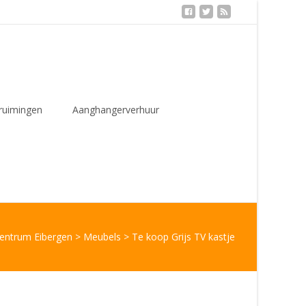
ruimingen
Aanghangerverhuur
Centrum Eibergen
>
Meubels
>
Te koop Grijs TV kastje