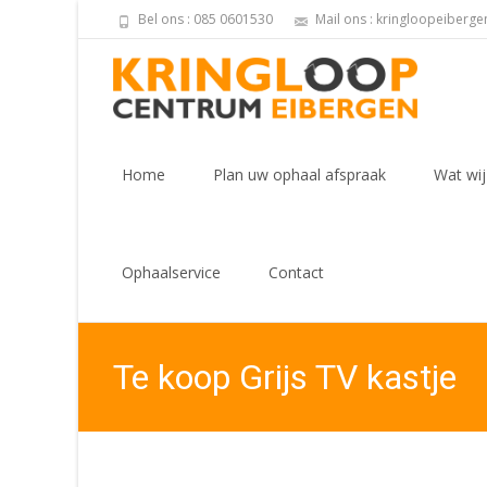
Bel ons : 085 0601530
Mail ons : kringloopeiberg
Skip
to
Home
Plan uw ophaal afspraak
Wat wij
content
Ophaalservice
Contact
Te koop Grijs TV kastje