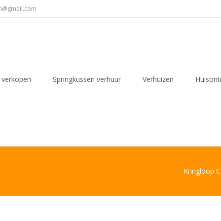
en@gmail.com
 verkopen
Springkussen verhuur
Verhuizen
Huisont
Kringloop 