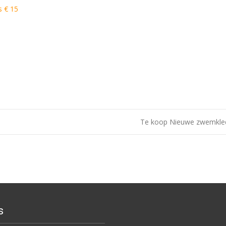
s € 15
Te koop Nieuwe zwemkle
s