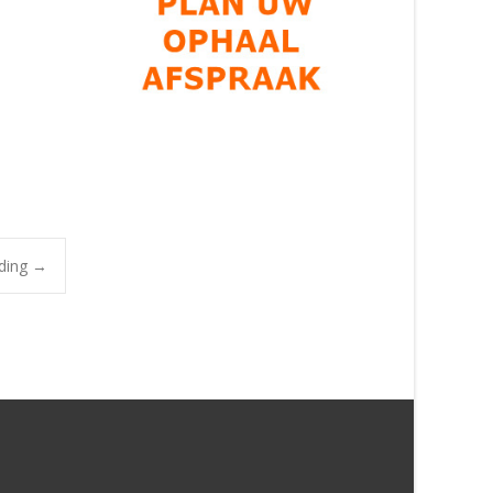
ding
→