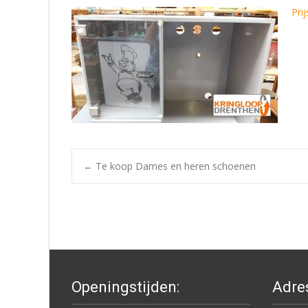
Prij
Post
←
Te koop Dames en heren schoenen
navigation
Openingstijden:
Adre