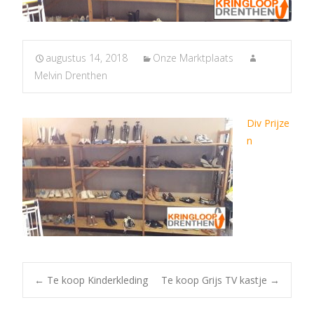
augustus 14, 2018
Onze Marktplaats
Melvin Drenthen
Div Prijze
n
Post
←
Te koop Kinderkleding
Te koop Grijs TV kastje
→