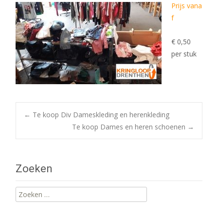
Prijs vana
f
€ 0,50
per stuk
Post
←
Te koop Div Dameskleding en herenkleding
Te koop Dames en heren schoenen
→
navigation
Zoeken
Zoeken
naar: