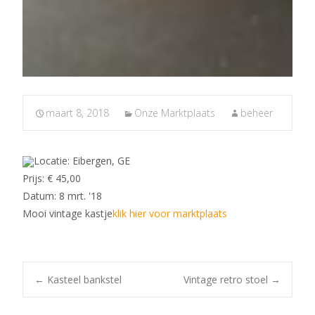
maart 8, 2018
Onze Marktplaats
beheer
Locatie: Eibergen, GE
Prijs: € 45,00
Datum: 8 mrt. '18
Mooi vintage kastje
klik hier voor marktplaats
Post
←
Kasteel bankstel
Vintage retro stoel
→