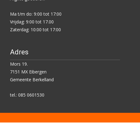
Ma t/m do: 9:00 tot 17:00
Vrijdag: 9:00 tot 17.00
Zaterdag: 10:00 tot 17:00
Adres
Mors 19.
7151 MX Eibergen
Gemeente Berkelland
tel.: 085 0601530
Copyright © Kringloop Centrum Eibergen
Powered by IDEA-ONLINE EIBERGEN
, theme:
templatesnext