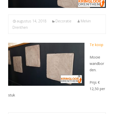
augustus 14, 2018
Decoratie
Melvin
Drenthen
Te koop
Mooie
wandbor
den.
Prijs €
12,50 per
stuk